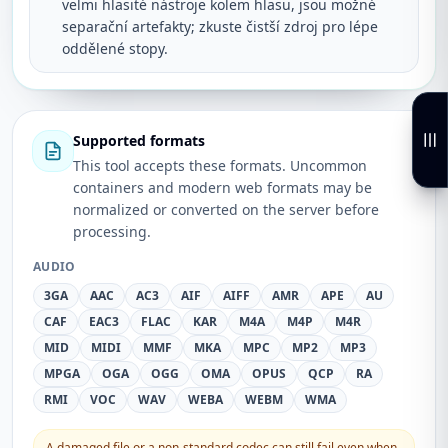
velmi hlasité nástroje kolem hlasu, jsou možné
separační artefakty; zkuste čistší zdroj pro lépe
oddělené stopy.
Supported formats
This tool accepts these formats. Uncommon
containers and modern web formats may be
normalized or converted on the server before
processing.
AUDIO
3GA
AAC
AC3
AIF
AIFF
AMR
APE
AU
CAF
EAC3
FLAC
KAR
M4A
M4P
M4R
MID
MIDI
MMF
MKA
MPC
MP2
MP3
MPGA
OGA
OGG
OMA
OPUS
QCP
RA
RMI
VOC
WAV
WEBA
WEBM
WMA
A damaged file or a non-standard codec can still fail even when