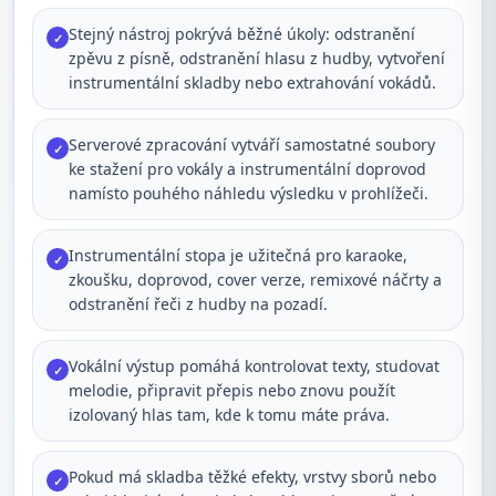
Stejný nástroj pokrývá běžné úkoly: odstranění
✓
zpěvu z písně, odstranění hlasu z hudby, vytvoření
instrumentální skladby nebo extrahování vokádů.
Serverové zpracování vytváří samostatné soubory
✓
ke stažení pro vokály a instrumentální doprovod
namísto pouhého náhledu výsledku v prohlížeči.
Instrumentální stopa je užitečná pro karaoke,
✓
zkoušku, doprovod, cover verze, remixové náčrty a
odstranění řeči z hudby na pozadí.
Vokální výstup pomáhá kontrolovat texty, studovat
✓
melodie, připravit přepis nebo znovu použít
izolovaný hlas tam, kde k tomu máte práva.
Pokud má skladba těžké efekty, vrstvy sborů nebo
✓