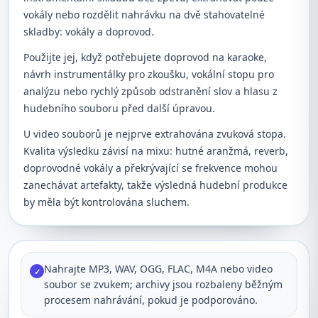
vokály nebo rozdělit nahrávku na dvě stahovatelné
skladby: vokály a doprovod.
Použijte jej, když potřebujete doprovod na karaoke,
návrh instrumentálky pro zkoušku, vokální stopu pro
analýzu nebo rychlý způsob odstranění slov a hlasu z
hudebního souboru před další úpravou.
U video souborů je nejprve extrahována zvuková stopa.
Kvalita výsledku závisí na mixu: hutné aranžmá, reverb,
doprovodné vokály a překrývající se frekvence mohou
zanechávat artefakty, takže výsledná hudební produkce
by měla být kontrolována sluchem.
Nahrajte MP3, WAV, OGG, FLAC, M4A nebo video
✓
soubor se zvukem; archivy jsou rozbaleny běžným
procesem nahrávání, pokud je podporováno.