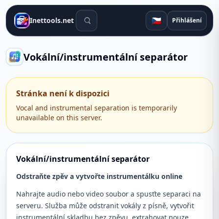
Vyhledávací nástroje
🇨🇿
Inettools.net
Přihlášení
Vokální/instrumentální separátor
Stránka není k dispozici
Vocal and instrumental separation is temporarily
unavailable on this server.
Vokální/instrumentální separátor
Odstraňte zpěv a vytvořte instrumentálku online
Nahrajte audio nebo video soubor a spusťte separaci na
serveru. Služba může odstranit vokály z písně, vytvořit
instrumentální skladbu bez zpěvu, extrahovat pouze