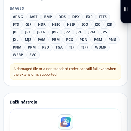
IMAGES
APNG
AVIF
BMP
DDS
DPX
EXR
FITS
FTS
GIF
HDR
HEIC
HEIF
ICO
J2C
J2K
JPC
JPE
JPEG
JPG
JP2
JPF
JPM
JPS
JXL
MJ2
PAM
PBM
PCX
PDN
PGM
PNG
PNM
PPM
PSD
TGA
TIF
TIFF
WBMP
WEBP
SVG
A damaged file or a non-standard codec can still fail even when
the extension is supported.
Další nástroje