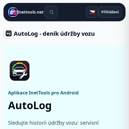
Vyhledávací nástroje
🇨🇿
Inettools.net
Přihlášení
AutoLog - deník údržby vozu
Aplikace InetTools pro Android
AutoLog
Sledujte historii údržby vozu: servisní