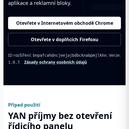
aplikace a reklamní bloky.
Otevřete v Internetovém obchodě Chrome
Otevřete v doplňcích Firefoxu
ID rozšíření:
. Verze:
bnpafcahdncjeejajbdbcknabpmjlkhn
.
Zásady ochrany osobních údajů
1.0.7
Případ použití
YAN příjmy bez otevření
řídicího panelu