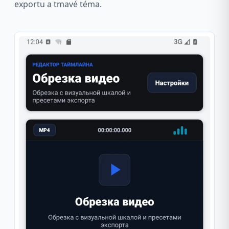
exportu a tmavé téma.