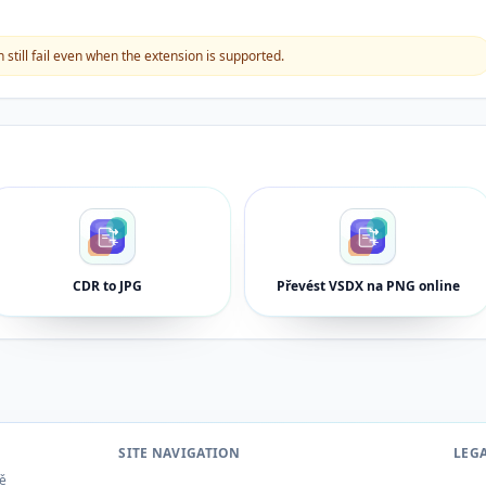
still fail even when the extension is supported.
CDR to JPG
Převést VSDX na PNG online
SITE NAVIGATION
LEG
tě