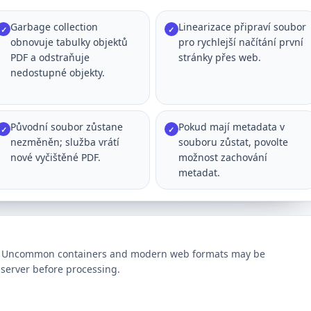
Garbage collection
Linearizace připraví soubor
✓
✓
obnovuje tabulky objektů
pro rychlejší načítání první
PDF a odstraňuje
stránky přes web.
nedostupné objekty.
Původní soubor zůstane
Pokud mají metadata v
✓
✓
nezměněn; služba vrátí
souboru zůstat, povolte
nové vyčištěné PDF.
možnost zachování
metadat.
ts. Uncommon containers and modern web formats may be
server before processing.