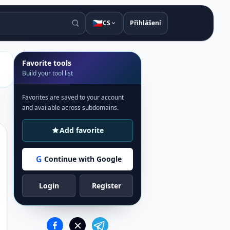
🇨🇿
CS
Přihlášení
Favorite tools
Build your tool list
Favorites are saved to your account
and available across subdomains.
Add favorite
G
Continue with Google
Login
Register