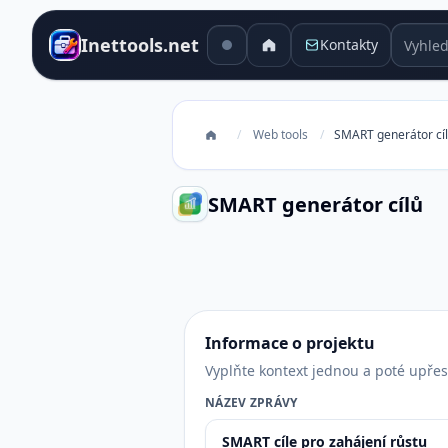
Vyhledá
Inettools.net
Kontakty
/
Web tools
/
SMART generátor cí
SMART generátor cílů
SMART generátor cílů
Informace o projektu
Vyplňte kontext jednou a poté upře
NÁZEV ZPRÁVY