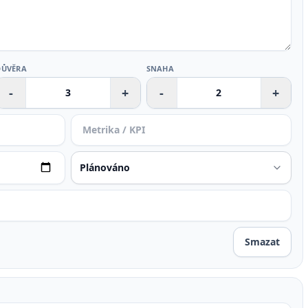
DŮVĚRA
SNAHA
-
+
-
+
Smazat