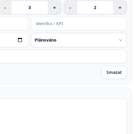
-
+
-
+
Smazat