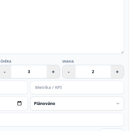
DŮVĚRA
SNAHA
-
+
-
+