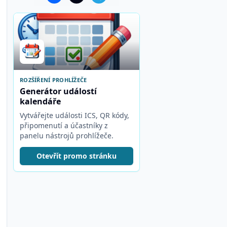
ROZŠÍŘENÍ PROHLÍŽEČE
Generátor událostí
kalendáře
Vytvářejte události ICS, QR kódy,
připomenutí a účastníky z
panelu nástrojů prohlížeče.
Otevřít promo stránku