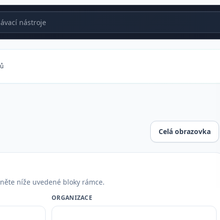
vací nástroje
lů
Celá obrazovka
sněte níže uvedené bloky rámce.
ORGANIZACE