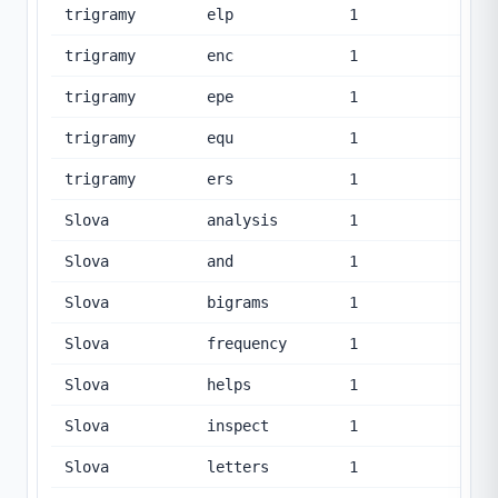
trigramy
elp
1
trigramy
enc
1
trigramy
epe
1
trigramy
equ
1
trigramy
ers
1
Slova
analysis
1
Slova
and
1
Slova
bigrams
1
Slova
frequency
1
Slova
helps
1
Slova
inspect
1
Slova
letters
1