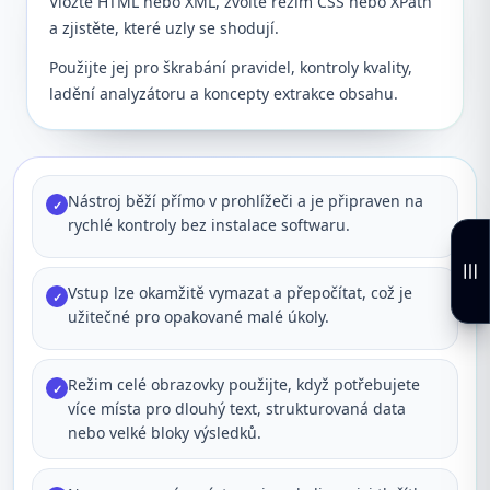
Vložte HTML nebo XML, zvolte režim CSS nebo XPath
a zjistěte, které uzly se shodují.
Použijte jej pro škrabání pravidel, kontroly kvality,
ladění analyzátoru a koncepty extrakce obsahu.
Nástroj běží přímo v prohlížeči a je připraven na
✓
rychlé kontroly bez instalace softwaru.
Vstup lze okamžitě vymazat a přepočítat, což je
✓
užitečné pro opakované malé úkoly.
Režim celé obrazovky použijte, když potřebujete
✓
více místa pro dlouhý text, strukturovaná data
nebo velké bloky výsledků.