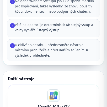
Na generovaném výstupu jsou k dispozici tlačítka
✓
pro kopírování, takže výsledky lze znovu použít v
kódu, dokumentech nebo podpůrných chatech.
Většina operací je deterministická: stejný vstup a
✓
volby vytvářejí stejný výstup.
U citlivého obsahu upřednostněte nástroje
✓
místního prohlížeče a před dalším sdílením si
výsledek prohlédněte.
Další nástroje
Převaděč JSON na CSV