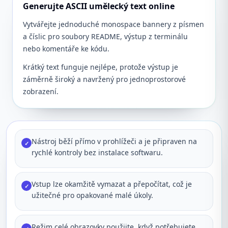
Generujte ASCII umělecký text online
Vytvářejte jednoduché monospace bannery z písmen
a číslic pro soubory README, výstup z terminálu
nebo komentáře ke kódu.
Krátký text funguje nejlépe, protože výstup je
záměrně široký a navržený pro jednoprostorové
zobrazení.
Nástroj běží přímo v prohlížeči a je připraven na
✓
rychlé kontroly bez instalace softwaru.
Vstup lze okamžitě vymazat a přepočítat, což je
✓
užitečné pro opakované malé úkoly.
Režim celé obrazovky použijte, když potřebujete