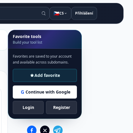
🇨🇿
CS
Přihlášení
Favorite tools
Build your tool list
Favorites are saved to your account
and available across subdomains.
Add favorite
G
Continue with Google
Login
Register