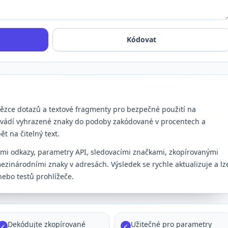
Kódovat
tězce dotazů a textové fragmenty pro bezpečné použití na
evádí vyhrazené znaky do podoby zakódované v procentech a
t na čitelný text.
cími odkazy, parametry API, sledovacími značkami, zkopírovanými
zinárodními znaky v adresách. Výsledek se rychle aktualizuje a lz
nebo testů prohlížeče.
Dekódujte zkopírované
Užitečné pro parametry
✓
✓