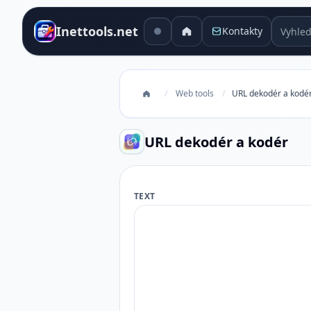
Vyhledá
Inettools.net
Kontakty
/
Web tools
/
URL dekodér a kodé
URL dekodér a kodér
TEXT