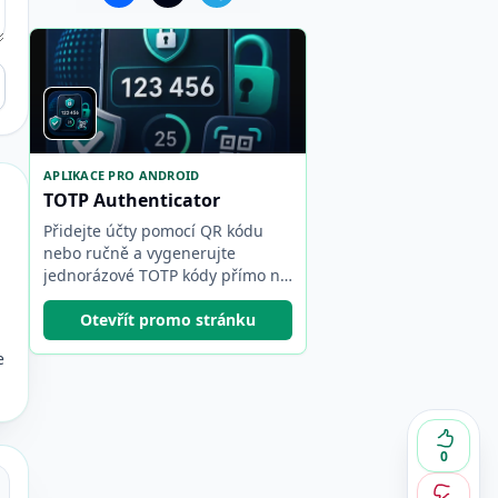
APLIKACE PRO ANDROID
TOTP Authenticator
Přidejte účty pomocí QR kódu
nebo ručně a vygenerujte
jednorázové TOTP kódy přímo na
vašem zařízení.
Otevřít promo stránku
e
0