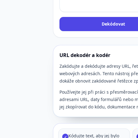
Dekódovat
URL dekodér a kodér
Zakódujte a dekódujte adresy URL, ře
webových adresách. Tento nástroj př
dokáže obnovit zakódované řetězce zpě
Používejte jej při práci s přesměrova
adresami URL, daty formulářů nebo me
jej zkopírovat do kódu, dokumentace 
Kódujte text, aby jej bylo
✓