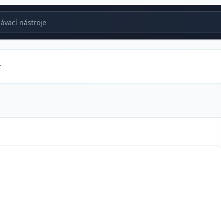
vací nástroje
r