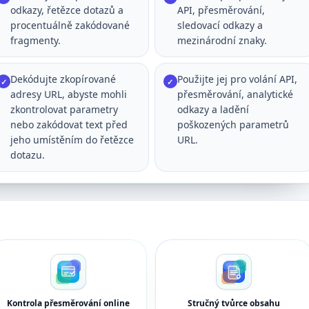
odkazy, řetězce dotazů a
API, přesměrování,
procentuálně zakódované
sledovací odkazy a
fragmenty.
mezinárodní znaky.
Dekódujte zkopírované
Použijte jej pro volání API,
✓
✓
adresy URL, abyste mohli
přesměrování, analytické
zkontrolovat parametry
odkazy a ladění
nebo zakódovat text před
poškozených parametrů
jeho umístěním do řetězce
URL.
dotazu.
Kontrola přesměrování online
Stručný tvůrce obsahu