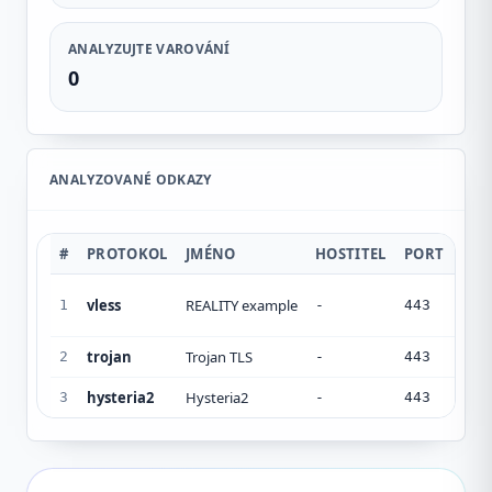
ANALYZUJTE VAROVÁNÍ
0
ANALYZOVANÉ ODKAZY
#
PROTOKOL
JMÉNO
HOSTITEL
PORT
BEZ
vless
REALITY example
reali
1
-
443
trojan
Trojan TLS
tls
2
-
443
hysteria2
Hysteria2
-
3
-
443