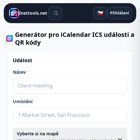
Vyhledávací nástroje
🇨🇿
Inettools.net
Přihlášení
Generátor pro iCalendar ICS události a
QR kódy
Událost
Název
Umístění
Vyberte si na mapě