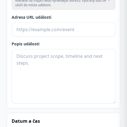
Klikněte na mapu nebo vyhledejte adresu. Vybraný bod se
uloží do místa události.
Adresa URL události
Popis události
Datum a čas