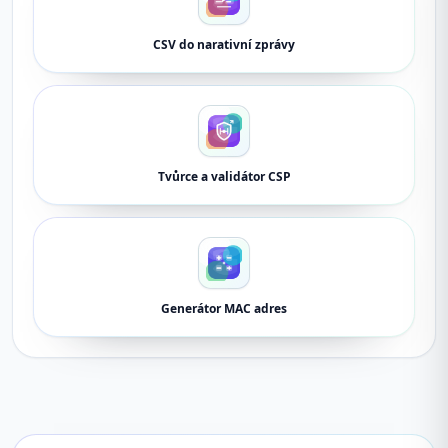
CSV do narativní zprávy
Tvůrce a validátor CSP
Generátor MAC adres