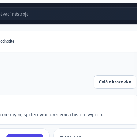
vací nástroje
odnotitel
l
Celá obrazovka
oměnnými, společnými funkcemi a historií výpočtů.