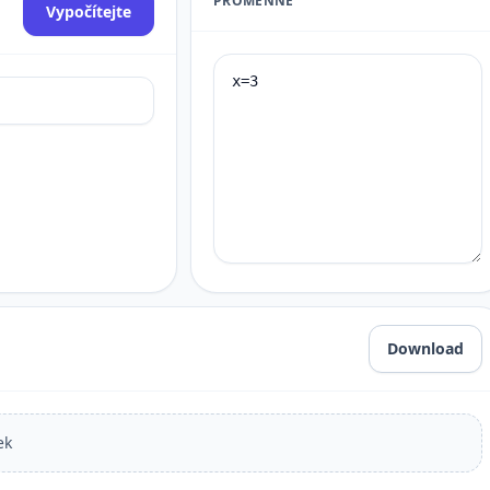
PROMĚNNÉ
Vypočítejte
Download
ek