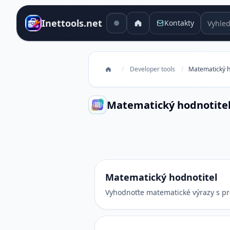
Vyhledá
Inettools.net
Kontakty
/
Developer tools
/
Matematický h
Matematický hodnotite
Matematický hodnotitel
Matematický hodnotitel
Vyhodnoťte matematické výrazy s pr