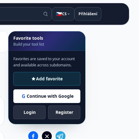
🇨🇿
CS
Přihlášení
Favorite tools
Build your tool list
Favorites are saved to your account
and available across subdomains.
Add favorite
G
Continue with Google
Login
Register