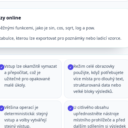
zy online
žnými funkcemi, jako je sin, cos, sqrt, log a pow.
tabulce, kterou lze exportovat pro poznámky nebo ladicí vzorce.
Vstup lze okamžitě vymazat
Režim celé obrazovky
✓
✓
a přepočítat, což je
použijte, když potřebujete
užitečné pro opakované
více místa pro dlouhý text,
malé úkoly.
strukturovaná data nebo
velké bloky výsledků.
Většina operací je
U citlivého obsahu
✓
✓
deterministická: stejný
upřednostněte nástroje
vstup a volby vytvářejí
místního prohlížeče a před
stejný výstup.
dalším sdílením si výsledek